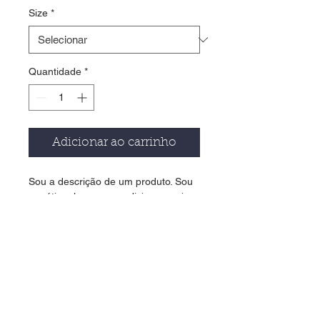
Size
*
Quantidade
*
Adicionar ao carrinho
Sou a descrição de um produto. Sou 
um ótimo lugar para adicionar mais 
detalhes sobre o seu produto, como 
tamanho, material, cuidados 
especiais e instruções para limpeza.
INFORMAÇÕES DO PRODUTO
Sou um detalhe do produto. Sou um 