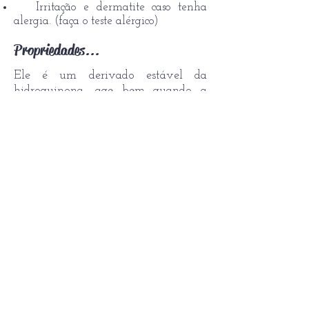
Irritação e dermatite caso tenha
alergia. (faça o teste alérgico)
Propriedades...
Ele é um derivado estável da
hidroquinona, age bem quando a
ação da tirosinase, sem causar
irritação, não contém hidroquinona,
lixívia, mercúrio e todos os outros
produtos químicos presentes em
muitos branqueadores da pele. Com
desaparecimento visível das
manchas sem provocar efeitos
tóxicos nos usuários.
Preço & Onde comprar.
Você pode encontrar o Luminate no
site da
marca
https://www.protegebeauty.c
om/
custa 50 dólares,